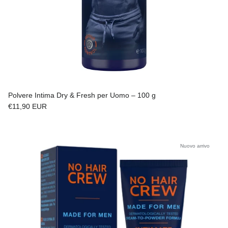
Polvere Intima Dry & Fresh per Uomo – 100 g
Prezzo normale
€11,90 EUR
Nuovo arrivo