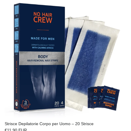
Strisce Depilatorie Corpo per Uomo – 20 Strisce
Prezzo normale
€11,90 EUR