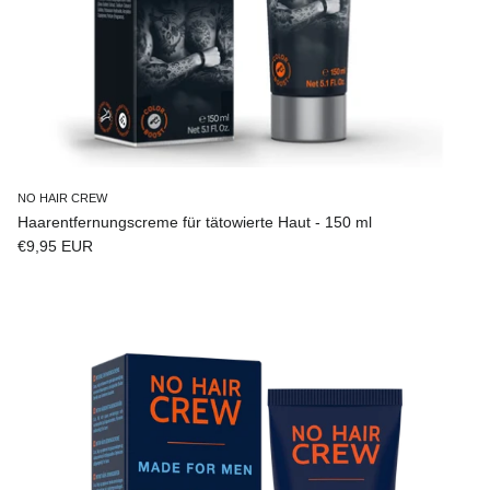
NO HAIR CREW
Haarentfernungscreme für tätowierte Haut - 150 ml
Normaler Preis
€9,95 EUR
Zu Produktinformationen springen