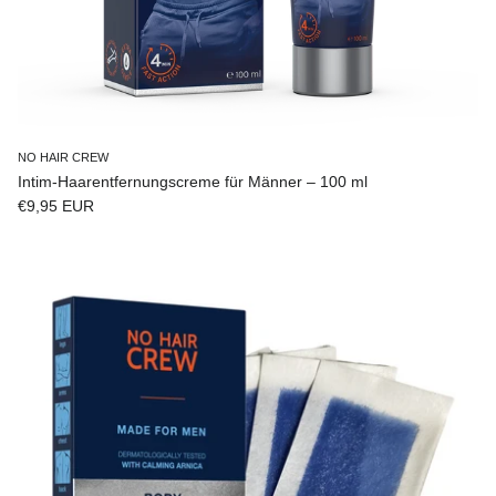
NO HAIR CREW
Intim-Haarentfernungscreme für Männer – 100 ml
Normaler Preis
€9,95 EUR