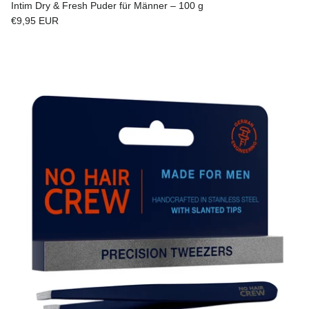
Intim Dry & Fresh Puder für Männer – 100 g
Normaler Preis
€9,95 EUR