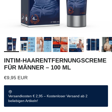
INTIM-HAARENTFERNUNGSCREME
FÜR MÄNNER – 100 ML
Normaler Preis
€9,95 EUR
Versandkosten € 2,95 – Kostenloser Versand ab 2
beliebigen Artikeln!