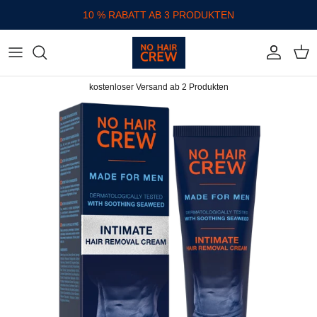
Direkt zum Inhalt
10 % RABATT AB 3 PRODUKTEN
Konto
Eink
kostenloser Versand ab 2 Produkten
Zu Produktinformationen springen