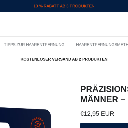
10 % RABATT AB 3 PRODUKTEN
TIPPS ZUR HAARENTFERNUNG
HAARENTFERNUNGSMET
KOSTENLOSER VERSAND AB 2 PRODUKTEN
PRÄZISION
MÄNNER –
Normaler Preis
€12,95 EUR