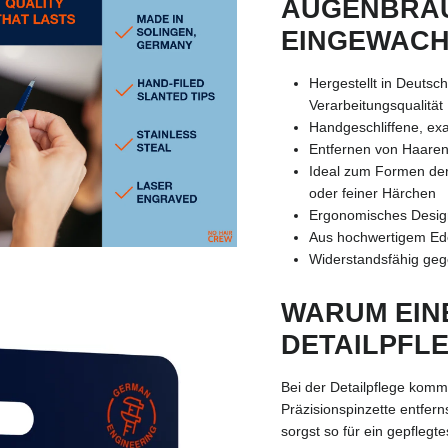
AUGENBRA
EINGEWACH
Hergestellt in Deutsc
Verarbeitungsqualität
Handgeschliffene, exa
Entfernen von Haaren
Ideal zum Formen de
oder feiner Härchen
Ergonomisches Design
Aus hochwertigem Edel
Widerstandsfähig geg
WARUM EINE
DETAILPFL
Bei der Detailpflege kommt
Präzisionspinzette entfern
sorgst so für ein gepfleg