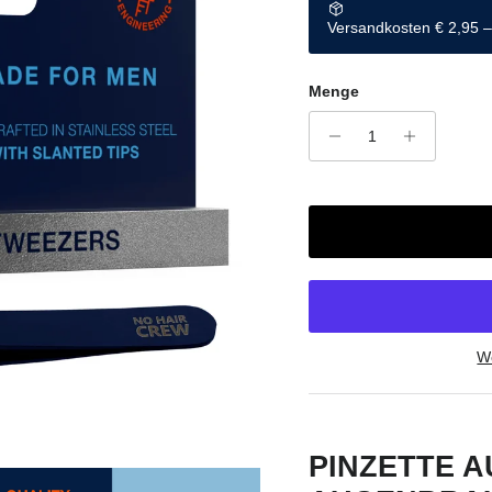
Versandkosten € 2,95 – 
Menge
We
PINZETTE 