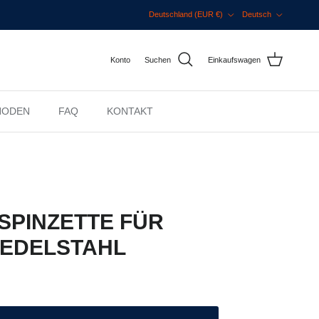
Land/Region
Sprache
Deutschland (EUR €)
Deutsch
Konto
Suchen
Einkaufswagen
HODEN
FAQ
KONTAKT
SPINZETTE FÜR
 EDELSTAHL