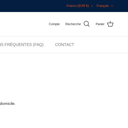
Pays
Langue
France (EUR €)
Français
Compte
Recherche
Panier
S FRÉQUENTES (FAQ)
CONTACT
domicile.