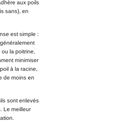
adhère aux poils
is sans), en
onse est simple :
t généralement
ou la poitrine,
omment minimiser
oil à la racine,
ire de moins en
oils sont enlevés
. Le meilleur
tation.