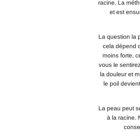
racine. La méth
et est ensu
La question la p
cela dépend d
moins forte, c
vous le sentire
la douleur et m
le poil devien
La peau peut sem
à la racine.
consei